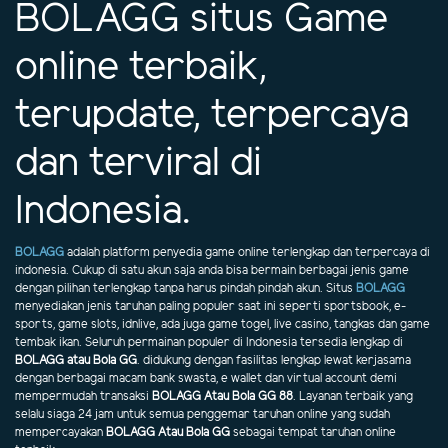
BOLAGG situs Game
online terbaik,
terupdate, terpercaya
dan terviral di
Indonesia.
BOLAGG
adalah platform penyedia game online terlengkap dan terpercaya di
indonesia. Cukup di satu akun saja anda bisa bermain berbagai jenis game
dengan pilihan terlengkap tanpa harus pindah pindah akun. Situs
BOLAGG
menyediakan jenis taruhan paling populer saat ini seperti sportsbook, e-
sports, game slots, idnlive, ada juga game togel, live casino, tangkas dan game
tembak ikan. Seluruh permainan populer di Indonesia tersedia lengkap di
BOLAGG atau Bola GG
. didukung dengan fasilitas lengkap lewat kerjasama
dengan berbagai macam bank swasta, e wallet dan virtual account demi
mempermudah transaksi
BOLAGG Atau Bola GG 88
. Layanan terbaik yang
selalu siaga 24 jam untuk semua penggemar taruhan online yang sudah
mempercayakan
BOLAGG Atau Bola GG
sebagai tempat taruhan online