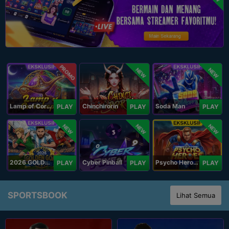
PROMO
NEW
NEW
Lamp of Cornucopia
Chinchirorin
Soda Man
PLAY
PLAY
PLAY
NEW
NEW
NEW
2026 GOLDEN GOAL RUSH
Cyber Pinball
Psycho Heroes
PLAY
PLAY
PLAY
SPORTSBOOK
Lihat Semua