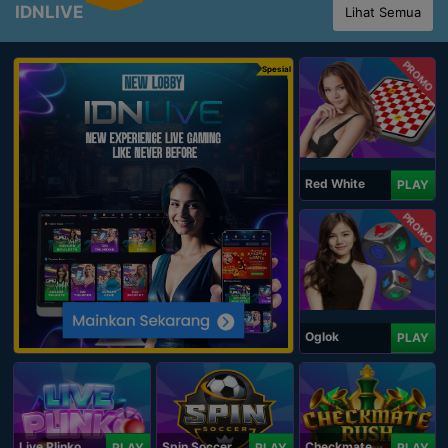
IDNLIVE
Lihat Semua
PROMO
Spesial
Red White
PLAY
PROMO
Oglok
PLAY
Live Plinko
Spin Soccer
Checkmate Rush
PLAY
PLAY
PLAY