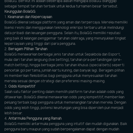
BolaGG. Berikut ini adalah beberapa alasan mengapa BolaGG dianggap
sebagai tempat taruhan terbaik untuk kedua turnamen besar tersebut.
Keunggulan BolaGG
1.
Keamanan dan Kepercayaan
BolaGG dikenal sebagai platform yang aman dan terpercaya. Mereka memiliki
lisensi resmi dan menggunakan teknologi enkripsi terbaru untuk melindungi
data pribadi dan keuangan pengguna. Selain itu, BolaGG memiliki reputasi
yang baik di kalangan penggemar taruhan olahraga, yang menunjukkan tingkat
kepercayaan yang tinggi dari para pengguna.
2.
Beragam Pilihan Taruhan
BolaGG menawarkan berbagai jenis taruhan untuk Sepakbola dan Esport,
mulai dari taruhan langsung (live betting), taruhan pra-pertandingan (pre-
match betting), hingga berbagai jenis taruhan khusus (special bets) seperti
pencetak gol pertama, jumlah kartu kuning, dan banyak lagi. Beragam pilihan
ini memberikan fleksibilitas bagi pengguna untuk menyesuaikan taruhan
mereka sesuai dengan strategi dan preferensi masing-masing.
3.
Odds Kompetitif
Salah satu faktor penting dalam memilih platform taruhan adalah odds yang
ditawarkan. BolaGG dikenal menawarkan odds yang kompetitif, memberikan
peluang terbaik bagi pengguna untuk memenangkan taruhan mereka. Dengan
odds yang lebih tinggi, potensi keuntungan yang bisa diperoleh pun menjadi
lebih besar.
4.
Antarmuka Pengguna yang Ramah
BolaGG memiliki antarmuka pengguna yang intuitif dan mudah digunakan. Baik
pengguna baru maupun yang sudah berpengalaman dapat dengan mudah