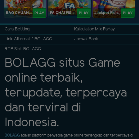
BAO CHUAN FISHING
FA CHAI FISHING
Jackpot Fishing Jili
PLAY
PLAY
PLAY
Cara Betting
Kalkulator Mix Parlay
Link Alternatif BOLAGG
Jadwal Bank
RTP Slot BOLAGG
BOLAGG situs Game
online terbaik,
terupdate, terpercaya
dan terviral di
Indonesia.
BOLAGG
adalah platform penyedia game online terlengkap dan terpercaya di