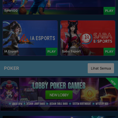
SportGG
PLAY
IA Esport
Saba Esport
PLAY
PLAY
POKER
Lihat Semua
NEW