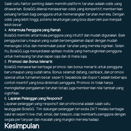
Salah satu faktor penting dalam memilih platform taruhan adalah odds yang
ditawarkan. BolaGG dikenal menawarkan odds yang kompetitif, memberikan
peluang terbaik bagi pengguna untuk memenangkan taruhan mereka. Dengan
odds yang lebih tinggi, potensi keuntungan yang bisa diperoleh pun menjadi
lebih besar.
4.
Antarmuka Pengguna yang Ramah
BolaGG memiliki antarmuka pengguna yang intuitif dan mudah digunakan. Baik
pengguna baru maupun yang sudah berpengalaman dapat dengan mudah
menavigasi situs dan menemukan pasar taruhan yang mereka inginkan. Selain
itu, BolaGG juga menyediakan aplikasi mobile yang memungkinkan pengguna
untuk memasang taruhan kapan saja dan di mana saja.
5.
Promosi dan Bonus Menarik
BolaGG menawarkan berbagai promosi dan bonus menarik untuk pengguna
baru maupun yang sudah lama. Bonus selamat datang, cashback, dan promosi
spesial untuk turnamen besar seperti Sepakbola dan Esport adalah beberapa
contoh insentif yang bisa dinikmati pengguna. Promosi ini tidak hanya
meningkatkan pengalaman taruhan tetapi juga memberikan nilai tambah yang
signifikan.
6.
Layanan Pelanggan yang Responsif
Layanan pelanggan yang responsif dan profesional adalah salah satu
keunggulan BolaGG. Tim dukungan pelanggan tersedia 24/7 melalui berbagai
saluran seperti live chat, email, dan telepon, siap membantu pengguna dengan
segala pertanyaan dan masalah yang mungkin mereka hadapi.
Kesimpulan