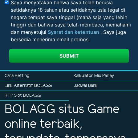
Saya menyatakan bahwa saya telah berusia
setidaknya 18 tahun atau setidaknya usia legal di
negara tempat saya tinggal (mana saja yang lebih
tinggi) dan bahwa saya telah membaca, memahami
dan menyetujui
Syarat dan ketentuan
. Saya juga
bersedia menerima email promosi
SUBMIT
Cara Betting
Kalkulator Mix Parlay
Link Alternatif BOLAGG
Jadwal Bank
RTP Slot BOLAGG
BOLAGG situs Game
online terbaik,